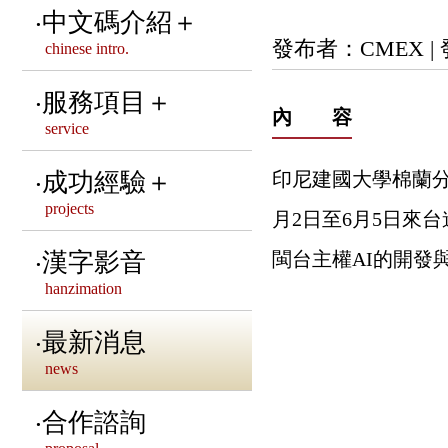
資訊安全政策說明
中文碼介紹＋
董事長 & 副董事長 &
發布者：CMEX |
chinese intro.
隱私權政策聲明
秘書長的話
CNS相關中文碼標準
服務項目＋
內 容
service
歷屆董事會介紹
其他重要之CNS標準
中文共通標準制定
成功經驗＋
印尼建國大學棉蘭分校學
第十屆董事會介紹
國內外中文碼介紹
projects
月2日至6月5日來
中文造字管理服務
CMEX 卅五 • 有春
國際字元編碼組織介紹
服務客戶
漢字影音
閩台主權AI的開發
注音調號數位排版
hanzimation
本會法律顧問
標準字型介紹
中文網站建置
語文相關系統建置
最新消息
聯絡我們
news
漢字相關活動推廣
合作諮詢
NGO服務