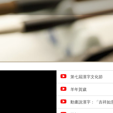
第七屆漢字文化節
羊年賀歲
動畫說漢字：「吉祥如