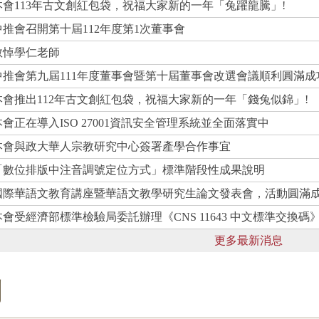
本會113年古文創紅包袋，祝福大家新的一年「兔躍龍騰」!
中推會召開第十屆112年度第1次董事會
敬悼學仁老師
中推會第九屆111年度董事會暨第十屆董事會改選會議順利圓滿成
本會推出112年古文創紅包袋，祝福大家新的一年「錢兔似錦」!
本會正在導入ISO 27001資訊安全管理系統並全面落實中
本會與政大華人宗教研究中心簽署產學合作事宜
「數位排版中注音調號定位方式」標準階段性成果說明
國際華語文教育講座暨華語文教學研究生論文發表會，活動圓滿
本會受經濟部標準檢驗局委託辦理《CNS 11643 中文標準交換
更多最新消息
們