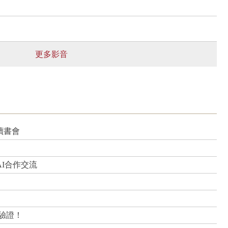
更多影音
讀書會
I合作交流
準驗證！