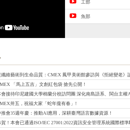
工部
魚部
息
從纖維藝術到生命品質：CMEX 鳳甲美術館參訪與《拒絕變老》
CMEX 「馬上五吉」文創紅包袋 搶先公開！
本會接待印尼建國大學棉蘭分校訪問團 深化南島語系、閩台主權A
CMEX卅五，祝福大家「蛇年攏有春」!
中推會35週年慶：推動AI應用，深耕臺灣語言數據資源！
恭賀！本會已通過ISO/IEC 27001:2022資訊安全管理系統國際標