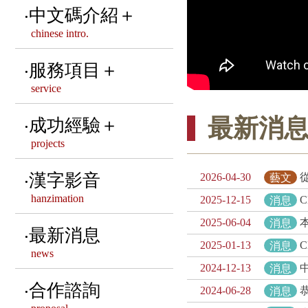
資訊安全政策說明
中文碼介紹＋
董事長 & 副董事長 &
chinese intro.
隱私權政策聲明
秘書長的話
CNS相關中文碼標準
服務項目＋
service
歷屆董事會介紹
其他重要之CNS標準
中文共通標準制定
最新消
成功經驗＋
第十屆董事會介紹
國內外中文碼介紹
projects
中文造字管理服務
CMEX 卅五 • 有春
國際字元編碼組織介紹
服務客戶
漢字影音
2026-04-30
藝文
注音調號數位排版
hanzimation
2025-12-15
消息
本會法律顧問
標準字型介紹
中文網站建置
2025-06-04
消息
語文相關系統建置
最新消息
聯絡我們
2025-01-13
消息
news
漢字相關活動推廣
2024-12-13
消息
合作諮詢
2024-06-28
消息
NGO服務