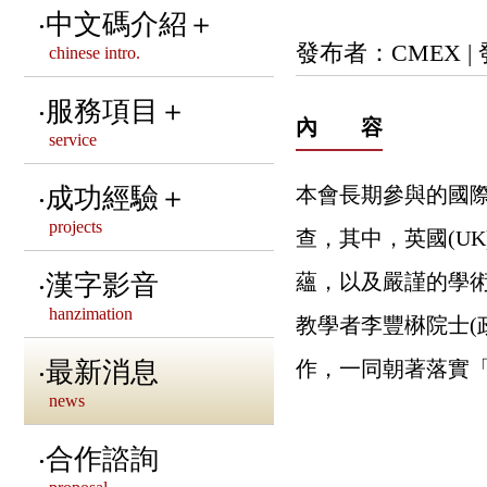
資訊安全政策說明
中文碼介紹＋
董事長 & 副董事長 &
發布者：CMEX |
chinese intro.
隱私權政策聲明
秘書長的話
CNS相關中文碼標準
服務項目＋
內 容
service
歷屆董事會介紹
其他重要之CNS標準
中文共通標準制定
成功經驗＋
本會長期參與的國際組織
第十屆董事會介紹
國內外中文碼介紹
projects
查，其中，英國(U
中文造字管理服務
CMEX 卅五 • 有春
國際字元編碼組織介紹
服務客戶
漢字影音
蘊，以及嚴謹的學
注音調號數位排版
hanzimation
教學者李豐楙院士(
本會法律顧問
標準字型介紹
中文網站建置
語文相關系統建置
最新消息
作，一同朝著落實
聯絡我們
news
漢字相關活動推廣
合作諮詢
NGO服務